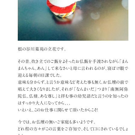
根の谷川墓苑の立花です。
その昔、炊き立てのご飯をよそったお仏飯を手渡されながら「まん
まんちゃん、あん」して来なさいと母に言われるのが、寝ぼけ眼で
迎える毎朝の日課でした。
意味も分からず、と言うか意味など考えた事も無く、お仏壇の前で
唱えて大きくなりましたが、それが「なんまいだ」つまり「南無阿弥
陀仏、仏様、あな尊し」と拝む事の幼児語だと言うのを知ったの
はすっかり大人になってから、、、
いえいえ、このお仕事に関らせて頂いたからこそ！
今では、お仏壇の無いご家庭も多いようです。
どれ程の方々がこの言葉をご存知で、そして口にされているでしょ