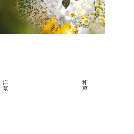
洋墓
和墓