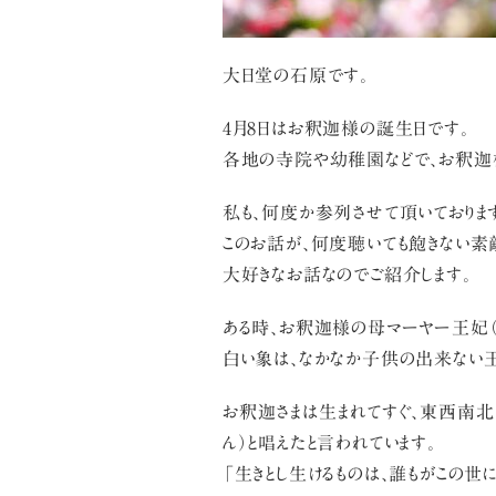
大日堂の石原です。
4月8日はお釈迦様の誕生日です。
各地の寺院や幼稚園などで、お釈迦様
私も、何度か参列させて頂いております
このお話が、何度聴いても飽きない素敵
大好きなお話なのでご紹介します。
ある時、お釈迦様の母マーヤー王妃
白い象は、なかなか子供の出来ない王
お釈迦さまは生まれてすぐ、東西南北
ん）と唱えたと言われています。
「生きとし生けるものは、誰もがこの世