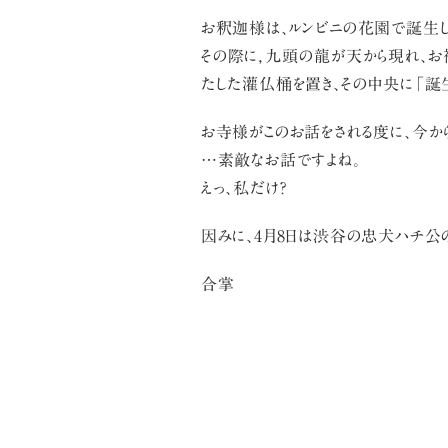
お釈迦様は、ルンビニの花園で誕生し
その際に，九頭の龍が天から現れ、お
たした灌仏桶を置き、その中央に「誕
お寺様がこのお話をされる度に、今から
…素敵なお話ですよね。
えっ、私だけ？
因みに、4月8日は渋谷の忠犬ハチ公の
合掌