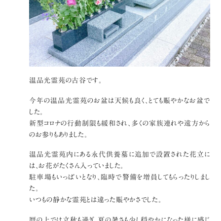
温品光霊苑の古谷です。
今年の温品光霊苑のお盆は天候も良く、とても賑やかなお盆で
した。
新型コロナの行動制限も緩和され、多くの家族連れや遠方から
のお参りもありました。
温品光霊苑内にある永代供養墓に追加で設置された花立に
は、お花がたくさん入っていました。
駐車場もいっぱいとなり、臨時で警備を増員してもらったりしまし
た。
いつもの静かな霊苑とは違った賑やかさでした。
暦の上では立秋も過ぎ、夏の暑さも少し穏やかになった様に感じ