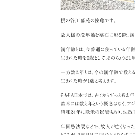
根の谷川墓苑の佐藤です。
故人様の没年齢を墓石に彫る際、満年
満年齢とは、今普通に使っている年齢
生まれた時を0歳として、そのちょうど1
一方数え年とは、今の満年齢で数え
生まれた時が1歳と考えます。
そもそも日本では、古くからずっと数え
欧米には数え年という概念はなく、ア
昭和24年に欧米の影響もあり、法改
年回忌法要などで、故人が亡くなっ