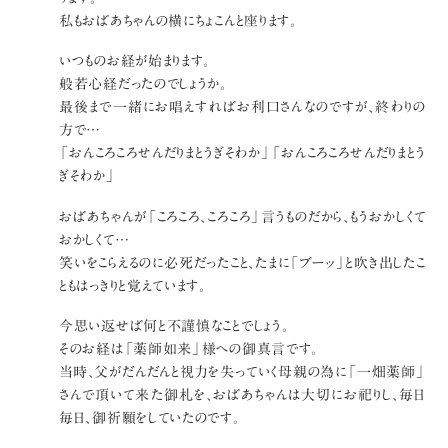
私もおばあちゃんの横にちょこんと座ります。
いつものお経が始まります。
般若心経だったのでしょうか。
最後まで一緒にお唱えすればお利口さんなのですが、終わりの
方で…
「おんころころせんだりまとうぎそわか」「おんころころせんだりまとう
ぎそわか」
おばあちゃんが「ころころ、ころころ」言うものだから、もうおかしくて
おかしくて…
笑いをこらえるのに必死だったこと、たまに「ブーッ」と吹き出したこ
ともはっきりと覚えています。
今思い返せば何と不謹慎なことでしょう。
そのお経は「薬師如来」様への御真言です。
当時、父がだんだんと視力を失っていく母親の為に「一畑薬師」
さんで頂いて来た御札を、おばあちゃんは大切にお祀りし、毎日
毎日、御祈願をしていたのです。