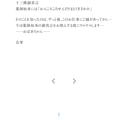
十三佛御真言
薬師如来には「おんころころせんだりまとうぎそわか」
そのことを知ったのは、ずっと後、このお仕事にご縁があってから…
今は薬師如来の御真言をお唱えする度にウルウルします…
……おばあちゃん……
合掌