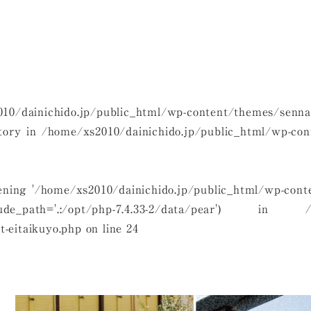
10/dainichido.jp/public_html/wp-content/themes/senna/
ctory in
/home/xs2010/dainichido.jp/public_html/wp-con
opening '/home/xs2010/dainichido.jp/public_html/wp-cont
_path='.:/opt/php-7.4.33-2/data/pear') in
-eitaikuyo.php
on line
24