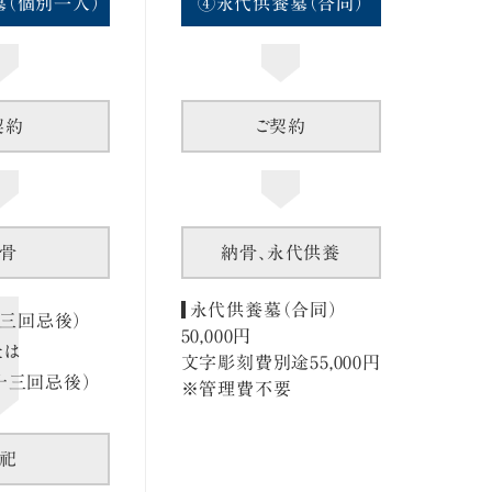
（個別一人）
④永代供養墓（合同）
契約
ご契約
骨
納骨、永代供養
永代供養墓（合同）
十三回忌後）
50,000円
たは
文字彫刻費別途55,000円
十三回忌後）
※管理費不要
祀