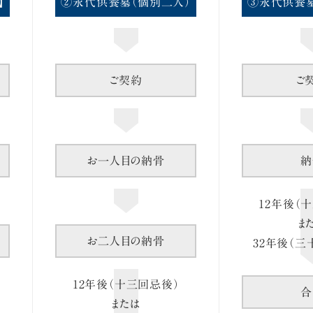
】
②永代供養墓（個別二人）
③永代供養墓
ご契約
ご
お一人目の納骨
納
12年後（
ま
お二人目の納骨
32年後（三
12年後（十三回忌後）
合
または