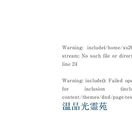
Warning
: include(/home/xs20
stream: No such file or dire
line
24
Warning
: include(): Failed 
for inclusion (include
content/themes/dnd/page-test
温品光霊苑