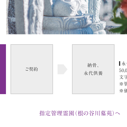
永
納骨、
ご契約
50,
永代供養
文字
※
※
指定管理霊園（根の谷川墓苑）へ