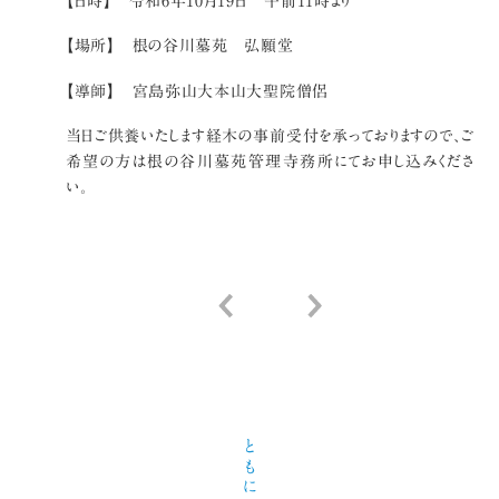
【日時】 令和6年10月19日 午前11時より
【場所】 根の谷川墓苑 弘願堂
【導師】 宮島弥山大本山大聖院僧侶
当日ご供養いたします経木の事前受付を承っておりますので、ご
希望の方は根の谷川墓苑管理寺務所にてお申し込みくださ
い。