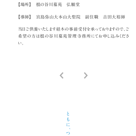
【場所】 根の谷川墓苑 弘願堂
【導師】 宮島弥山大本山大聖院 副住職 吉田大裕師
当日ご供養いたします経木の事前受付を承っておりますので、ご
希望の方は根の谷川墓苑管理寺務所にてお申し込みくださ
い。