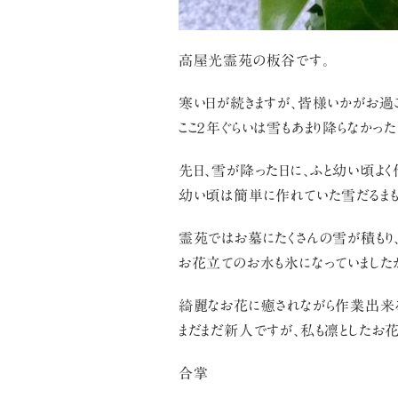
高屋光霊苑の板谷です。
寒い日が続きますが、皆様いかがお過ご
ここ２年ぐらいは雪もあまり降らなかっ
先日、雪が降った日に、ふと幼い頃よく
幼い頃は簡単に作れていた雪だるまも
霊苑ではお墓にたくさんの雪が積もり
お花立てのお水も氷になっていましたが
綺麗なお花に癒されながら作業出来
まだまだ新人ですが、私も凛としたお花
合掌