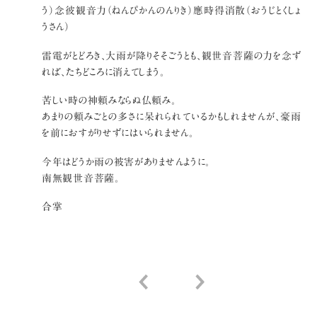
う）念彼観音力（ねんぴかんのんりき）應時得消散（おうじとくしょ
うさん）
雷電がとどろき、大雨が降りそそごうとも、観世音菩薩の力を念ず
れば、たちどころに消えてしまう。
苦しい時の神頼みならぬ仏頼み。
あまりの頼みごとの多さに呆れられているかもしれませんが、豪雨
を前におすがりせずにはいられません。
今年はどうか雨の被害がありませんように。
南無観世音菩薩。
合掌