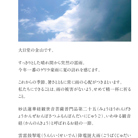
大日堂の金山です。
すっきりとした晴れ間から突然の雷雨。
今年一番のゲリラ豪雨に夏の訪れを感じます。
これからの季節、暑さとともに常に雨の心配がつきまといます。
私たちにできることは、雨の被害がないよう、せめて精一杯に祈る
こと。
妙法蓮華経観世音菩薩普門品第二十五（みょうほうれんげき
ょうかんぜおんぼさつふもんぼんだいにじゅうご）、いわゆる観音
経（かんのんきょう）と呼ばれるお経の一節。
雲雷鼓掣電（うんらいくせいでん）降雹澍大雨（ごうばくじゅだい